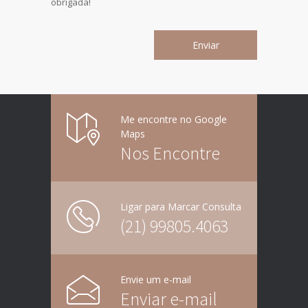
obrigada!
Me encontre no Google
Maps
Nos Encontre
Ligar para Marcar Consulta
(21) 99805.4063
Envie um e-mail
Enviar e-mail